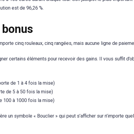
ibution est de 96,26 %.
 bonus
porte cinq rouleaux, cinq rangées, mais aucune ligne de paieme
gner certains éléments pour recevoir des gains. Il vous suffit d’o
orte de 1 à 4 fois la mise)
rte de 5 à 50 fois la mise)
de 100 à 1000 fois la mise)
re un symbole « Bouclier » qui peut s’afficher sur n’importe quell