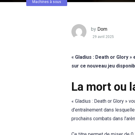
Machines à sous
by
Dom
29 avril 2025
« Gladius : Death or Glory 
sur ce nouveau jeu disponib
La mort ou la
« Gladius : Death or Glory » v
d’entraînement dans lesquelle
prochains combats dans l’arèn
Ce titre permet de miser de 0,