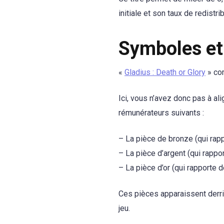
initiale et son taux de redistr
Symboles et
«
Gladius : Death or Glory
» com
Ici, vous n’avez donc pas à ali
rémunérateurs suivants :
– La pièce de bronze (qui rapp
– La pièce d’argent (qui rappo
– La pièce d’or (qui rapporte 
Ces pièces apparaissent derriè
jeu.