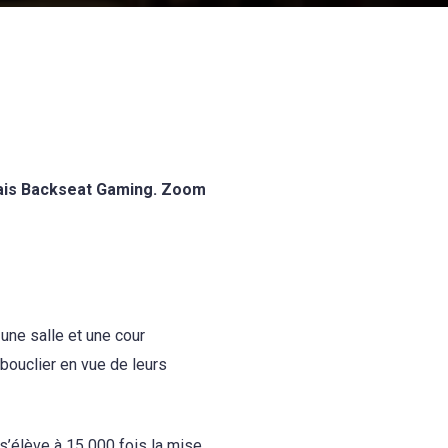
altais Backseat Gaming. Zoom
une salle et une cour
bouclier en vue de leurs
 s’élève à 15 000 fois la mise