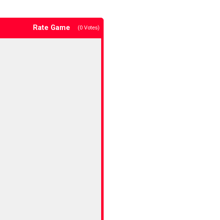
Rate Game
(
0
Votes)