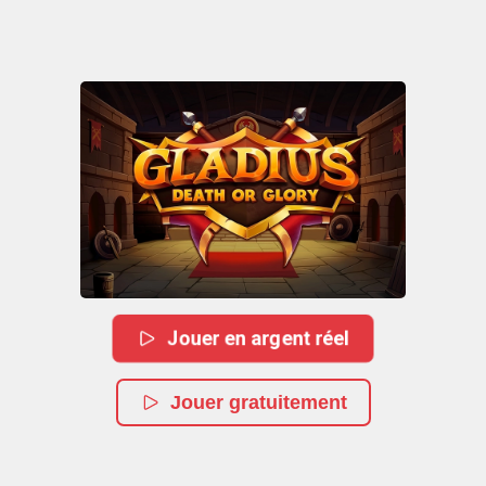
Jouer en argent réel
Jouer gratuitement