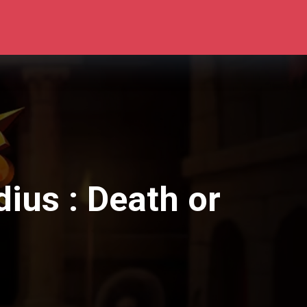
dius : Death or