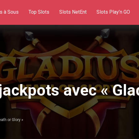
s à Sous
Top Slots
Slots NetEnt
Slots Play’n GO
 jackpots avec « Gla
ath or Glory »