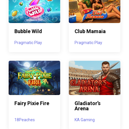
Bubble Wild
Club Mamaia
Pragmatic Play
Pragmatic Play
Gladiator’s
Fairy Pixie Fire
Arena
18Peaches
KA Gaming