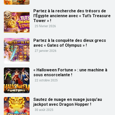
Partez à la recherche des trésors de
l’Égypte ancienne avec « Tut’s Treasure
Tower » !
25 février 2026
Partez à la conquête des dieux grecs
avec « Gates of Olympus » !
27 janvier 2026
« Halloween Fortune » : une machine à
sous ensorcelante !
22 octobre 2025
Sautez de nuage en nuage jusqu’au
jackpot avec Dragon Hopper !
30 août 2025