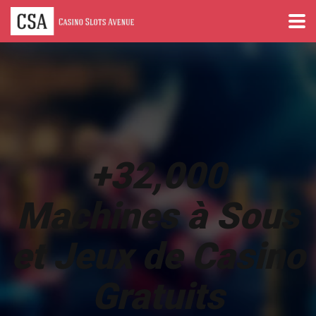
+32,000
Machines à Sous
et Jeux de Casino
Gratuits