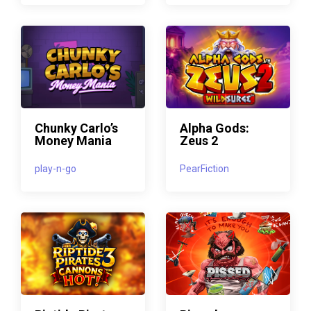
Chunky Carlo’s
Alpha Gods:
Money Mania
Zeus 2
play-n-go
PearFiction