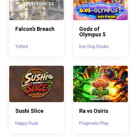
Gods of
Falcon’s Breach
Olympus 5
Yolted
Iron Dog Studio
Sushi Slice
Ra vs Osiris
Happy Duck
Pragmatic Play