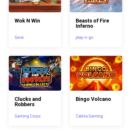
Wok N Win
Beasts of Fire
Inferno
Genii
play-n-go
Bingo Volcano
Clucks and
Robbers
Gaming Corps
Caleta Gaming