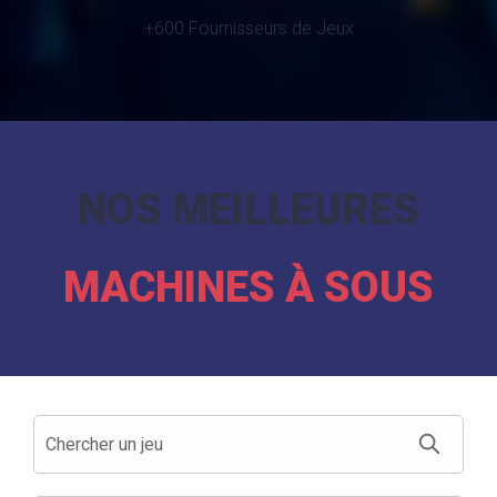
+600 Fournisseurs de Jeux
NOS MEILLEURES
MACHINES À SOUS