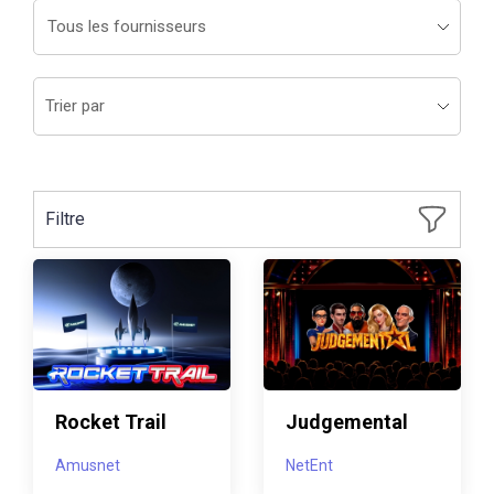
Tous les fournisseurs
Filtre
Rocket Trail
Judgemental
Amusnet
NetEnt