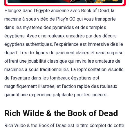
Plongez dans l’Égypte ancienne avec Book of Dead, la
machine à sous vidéo de Play’n GO qui vous transporte
dans les mystères des pyramides et des temples
égyptiens. Avec cinq rouleaux encadrés par des décors
égyptiens authentiques, l’expérience est immersive dès le
départ. Les dix lignes de paiement claires et sans surprise
offrent une jouabilité classique qui ravira les amateurs de
machines à sous traditionnelles. La représentation visuelle
de l’aventure dans les tombeaux égyptiens est
magnifiquement illustrée, et l’action rapide des rouleaux
garantit une expérience palpitante pour les joueurs.
Rich Wilde & the Book of Dead
Rich Wilde & the Book of Dead est le titre complet de cette