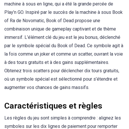
machine à sous en ligne, qui a été la grande percée de
Play’n GO. Inspiré par le succès de la machine à sous Book
of Ra de Novomatic, Book of Dead propose une
combinaison unique de gameplay captivant et de thème
immersif. L’élément clé du jeu est le jeu bonus, déclenché
par le symbole spécial du Book of Dead. Ce symbole agit à
la fois comme un joker et comme un scatter, ouvrant la voie
à des tours gratuits et à des gains supplémentaires.
Obtenez trois scatters pour déclencher dix tours gratuits,
où un symbole spécial est sélectionné pour s’étendre et
augmenter vos chances de gains massifs.
Caractéristiques et règles
Les règles du jeu sont simples à comprendre : alignez les
symboles sur les dix lignes de paiement pour remporter