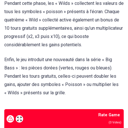
Pendant cette phase, les « Wilds » collectent les valeurs de
tous les symboles « poisson » présents à l’écran. Chaque
quatrième « Wild » collecté active également un bonus de
10 tours gratuits supplémentaires, ainsi qu’un multiplicateur
progressif (x2, x3 puis x10), ce qui booste
considérablement les gains potentiels.
Enfin, le jeu introduit une nouveauté dans la série « Big
Bass » : les pièces dorées (vertes, rouges ou bleues).
Pendant les tours gratuits, celles-ci peuvent doubler les
gains, ajouter des symboles « Poisson » ou multiplier les
« Wilds » présents sur la grille.
Rate Game
(
0
Votes)