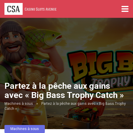
Partez à la pêche aux gains
avec « Big Bass Trophy Catch »
Machines à sous
»
Partez à la pêche aux gains avec « Big Bass Trophy
Catch »
Machines à sous