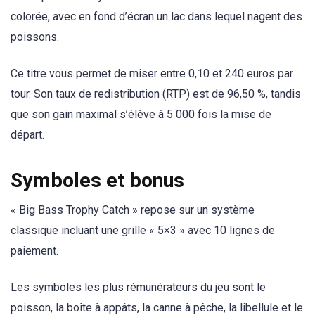
colorée, avec en fond d’écran un lac dans lequel nagent des
poissons.
Ce titre vous permet de miser entre 0,10 et 240 euros par
tour. Son taux de redistribution (RTP) est de 96,50 %, tandis
que son gain maximal s’élève à 5 000 fois la mise de
départ.
Symboles et bonus
« Big Bass Trophy Catch » repose sur un système
classique incluant une grille « 5×3 » avec 10 lignes de
paiement.
Les symboles les plus rémunérateurs du jeu sont le
poisson, la boîte à appâts, la canne à pêche, la libellule et le