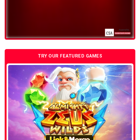
TRY OUR FEATURED GAMES