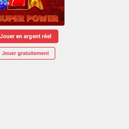
Jouer en argent réel
Jouer gratuitement