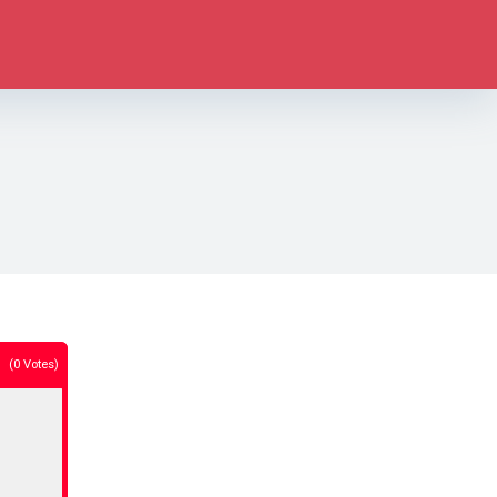
(
0
Votes)