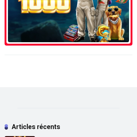
Articles récents