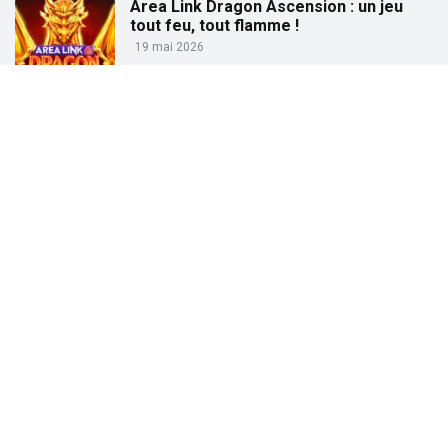
Area Link Dragon Ascension : un jeu
tout feu, tout flamme !
19 mai 2026
Partez à la pêche aux gains avec « Big
Bass Trophy Catch »
21 avril 2026
Partez à la recherche des trésors de
l’Égypte ancienne avec « Tut’s Treasure
Tower » !
25 février 2026
Partez à la conquête des dieux grecs
avec « Gates of Olympus » !
27 janvier 2026