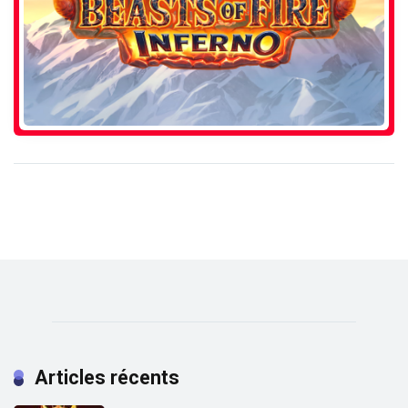
Articles récents