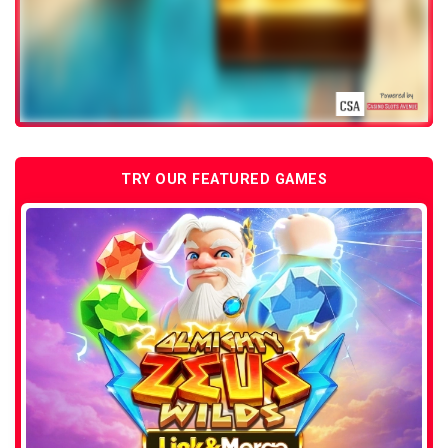
TRY OUR FEATURED GAMES