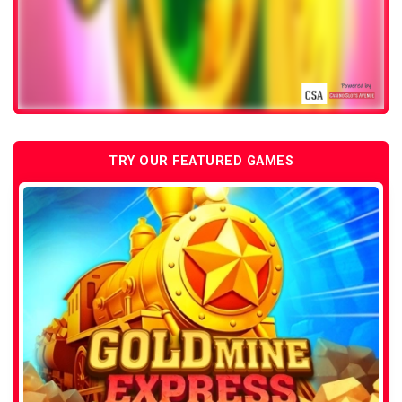
TRY OUR FEATURED GAMES