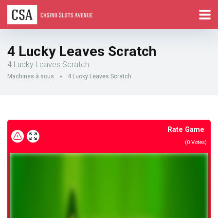
4 Lucky Leaves Scratch
4 Lucky Leaves Scratch
Machines à sous
»
4 Lucky Leaves Scratch
Rate Game
(
0
Votes)