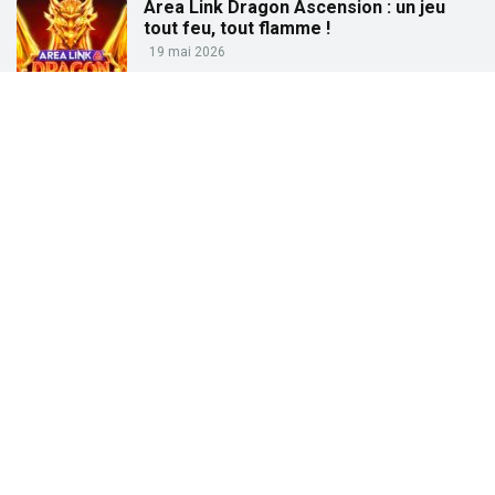
Area Link Dragon Ascension : un jeu
tout feu, tout flamme !
19 mai 2026
Partez à la pêche aux gains avec « Big
Bass Trophy Catch »
21 avril 2026
Partez à la recherche des trésors de
l’Égypte ancienne avec « Tut’s Treasure
Tower » !
25 février 2026
Partez à la conquête des dieux grecs
avec « Gates of Olympus » !
27 janvier 2026