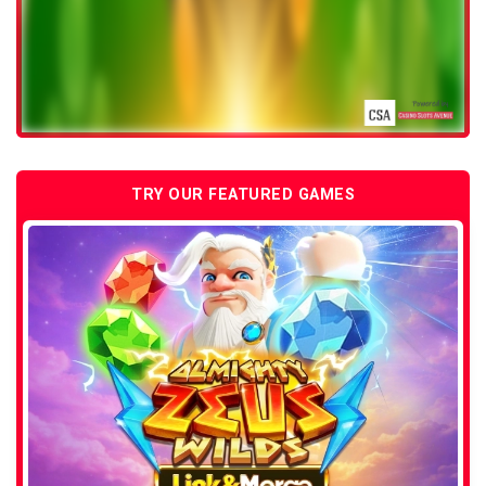
TRY OUR FEATURED GAMES