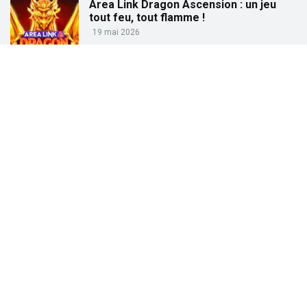
Area Link Dragon Ascension : un jeu
tout feu, tout flamme !
19 mai 2026
Partez à la pêche aux gains avec « Big
Bass Trophy Catch »
21 avril 2026
Partez à la recherche des trésors de
l’Égypte ancienne avec « Tut’s Treasure
Tower » !
25 février 2026
Partez à la conquête des dieux grecs
avec « Gates of Olympus » !
27 janvier 2026