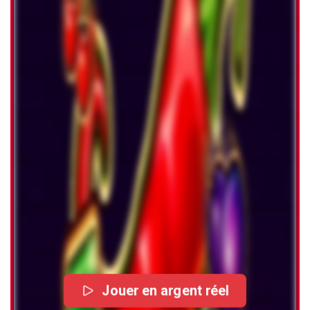
Jouer en argent réel