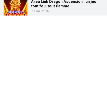
Area Link Dragon Ascension : un jeu
tout feu, tout flamme !
19 mai 2026
Partez à la pêche aux gains avec « Big
Bass Trophy Catch »
21 avril 2026
Partez à la recherche des trésors de
l’Égypte ancienne avec « Tut’s Treasure
Tower » !
25 février 2026
Partez à la conquête des dieux grecs
avec « Gates of Olympus » !
27 janvier 2026