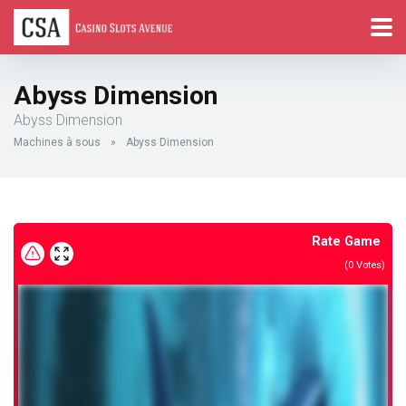
Abyss Dimension
Abyss Dimension
Machines à sous
»
Abyss Dimension
Rate Game
(
0
Votes)