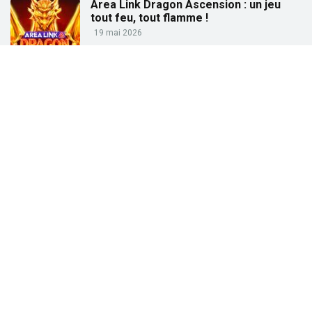
Area Link Dragon Ascension : un jeu
tout feu, tout flamme !
19 mai 2026
Partez à la pêche aux gains avec « Big
Bass Trophy Catch »
21 avril 2026
Partez à la recherche des trésors de
l’Égypte ancienne avec « Tut’s Treasure
Tower » !
25 février 2026
Partez à la conquête des dieux grecs
avec « Gates of Olympus » !
27 janvier 2026