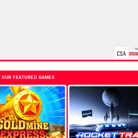
 OUR FEATURED GAMES