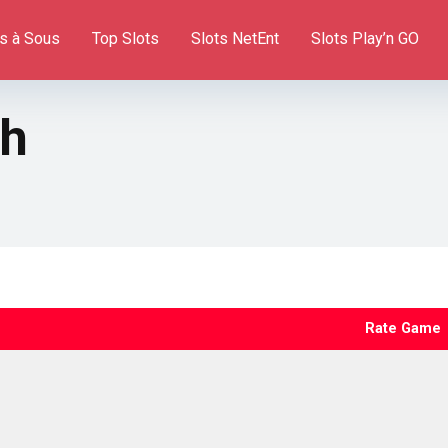
s à Sous
Top Slots
Slots NetEnt
Slots Play’n GO
ch
Rate Game