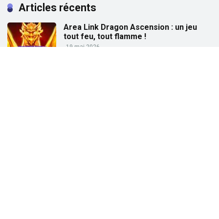
Articles récents
Area Link Dragon Ascension : un jeu
tout feu, tout flamme !
19 mai 2026
Partez à la pêche aux gains avec « Big
Bass Trophy Catch »
21 avril 2026
Partez à la recherche des trésors de
l’Égypte ancienne avec « Tut’s Treasure
Tower » !
25 février 2026
Partez à la conquête des dieux grecs
avec « Gates of Olympus » !
27 janvier 2026