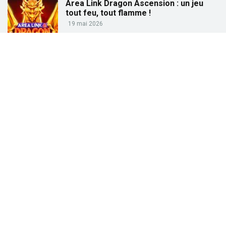
Area Link Dragon Ascension : un jeu
tout feu, tout flamme !
19 mai 2026
Partez à la pêche aux gains avec « Big
Bass Trophy Catch »
21 avril 2026
Partez à la recherche des trésors de
l’Égypte ancienne avec « Tut’s Treasure
Tower » !
25 février 2026
Partez à la conquête des dieux grecs
avec « Gates of Olympus » !
27 janvier 2026