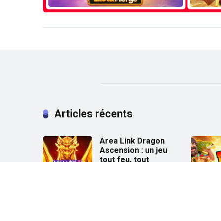
Articles récents
Area Link Dragon
Ascension : un jeu
tout feu, tout
flamme !
19 mai 2026