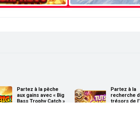
Partez à la pêche
Partez à la
aux gains avec « Big
recherche 
Bass Trophy Catch »
trésors de l
ancienne av
21 avril 2026
« Tut’s Trea
Tower » !
25 février 2026