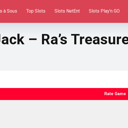
s à Sous
Top Slots
Slots NetEnt
Slots Play’n GO
ack – Ra’s Treasur
Rate Game