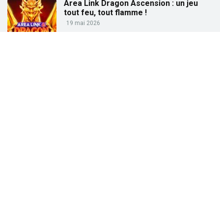
Area Link Dragon Ascension : un jeu
tout feu, tout flamme !
19 mai 2026
Partez à la pêche aux gains avec « Big
Bass Trophy Catch »
21 avril 2026
Partez à la recherche des trésors de
l’Égypte ancienne avec « Tut’s Treasure
Tower » !
25 février 2026
Partez à la conquête des dieux grecs
avec « Gates of Olympus » !
27 janvier 2026