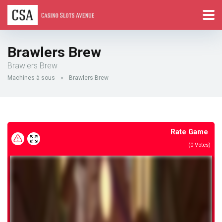
Brawlers Brew
Brawlers Brew
Machines à sous
»
Brawlers Brew
Rate Game
(
0
Votes)