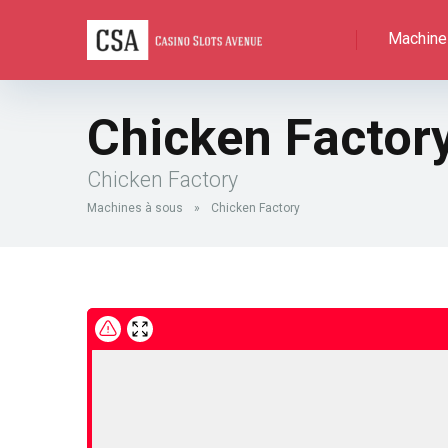
Machine
Chicken Factor
Chicken Factory
Machines à sous
»
Chicken Factory