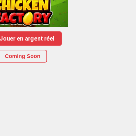
Jouer en argent réel
Coming Soon