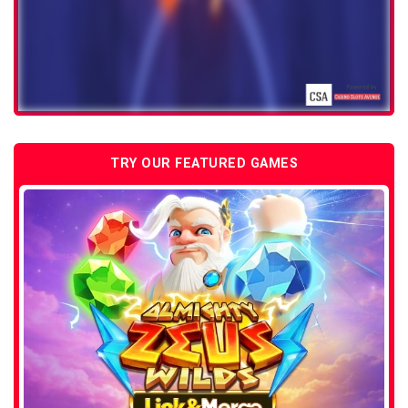
TRY OUR FEATURED GAMES