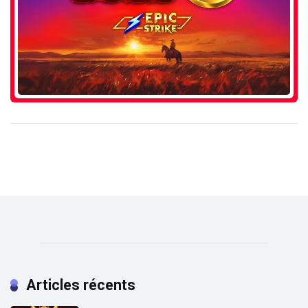
Articles récents