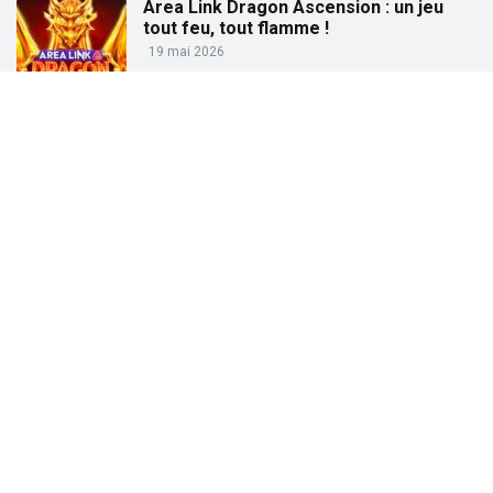
Area Link Dragon Ascension : un jeu
tout feu, tout flamme !
19 mai 2026
Partez à la pêche aux gains avec « Big
Bass Trophy Catch »
21 avril 2026
Partez à la recherche des trésors de
l’Égypte ancienne avec « Tut’s Treasure
Tower » !
25 février 2026
Partez à la conquête des dieux grecs
avec « Gates of Olympus » !
27 janvier 2026