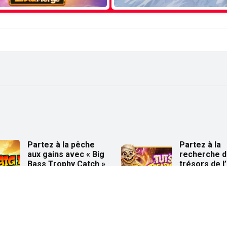
Partez à la pêche
Partez à la
aux gains avec « Big
recherche 
Bass Trophy Catch »
trésors de l
ancienne av
21 avril 2026
« Tut’s Trea
Tower » !
25 février 2026