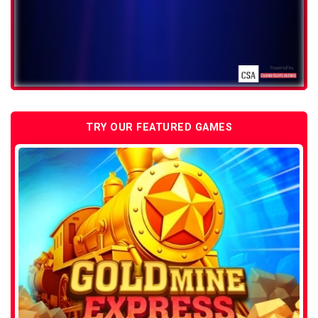
TRY OUR FEATURED GAMES