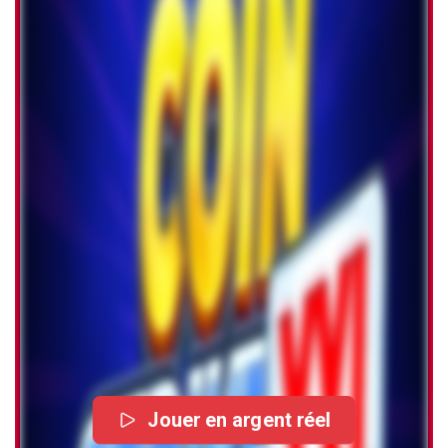
Jouer en argent réel