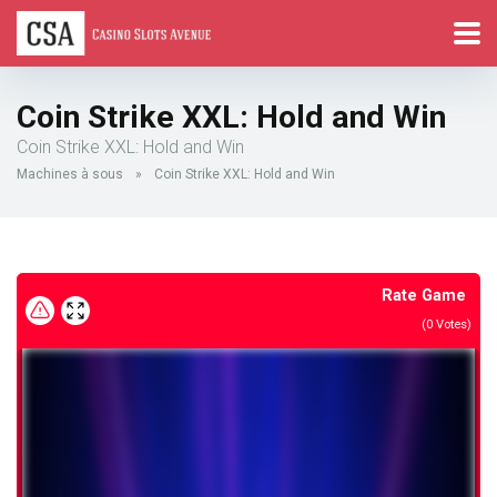
Coin Strike XXL: Hold and Win
Coin Strike XXL: Hold and Win
Machines à sous
»
Coin Strike XXL: Hold and Win
Rate Game
(
0
Votes)