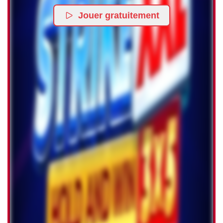
Jouer gratuitement