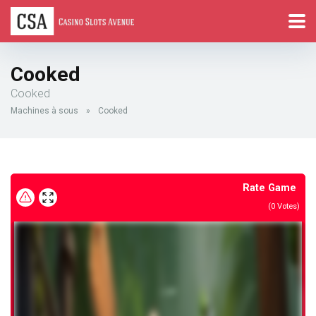
Cooked
Cooked
Machines à sous
»
Cooked
Rate Game
(
0
Votes)