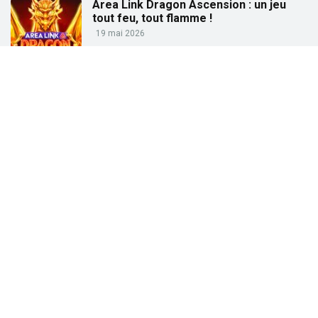
Area Link Dragon Ascension : un jeu
tout feu, tout flamme !
19 mai 2026
Partez à la pêche aux gains avec « Big
Bass Trophy Catch »
21 avril 2026
Partez à la recherche des trésors de
l’Égypte ancienne avec « Tut’s Treasure
Tower » !
25 février 2026
Partez à la conquête des dieux grecs
avec « Gates of Olympus » !
27 janvier 2026