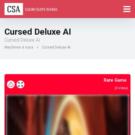
Cursed Deluxe AI
Cursed Deluxe AI
Machines à sous
»
Cursed Deluxe AI
Rate Game
(
0
Votes)