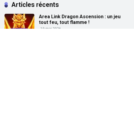
Articles récents
Area Link Dragon Ascension : un jeu
tout feu, tout flamme !
19 mai 2026
Partez à la pêche aux gains avec « Big
Bass Trophy Catch »
21 avril 2026
Partez à la recherche des trésors de
l’Égypte ancienne avec « Tut’s Treasure
Tower » !
25 février 2026
Partez à la conquête des dieux grecs
avec « Gates of Olympus » !
27 janvier 2026