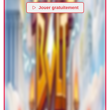
Jouer gratuitement