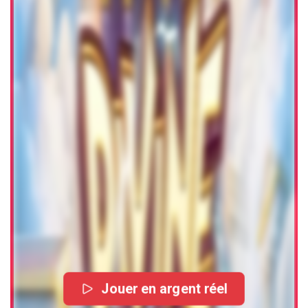
Jouer en argent réel