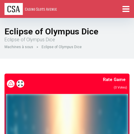
Eclipse of Olympus Dice
Eclipse of Olympus Dice
Machines à sous
»
Eclipse of Olympus Dice
Rate Game
(
0
Votes)