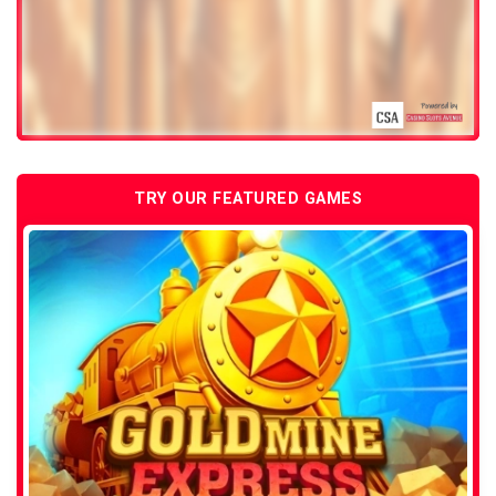
TRY OUR FEATURED GAMES