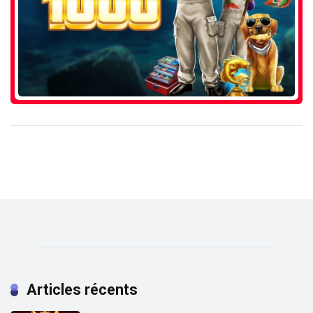
Articles récents