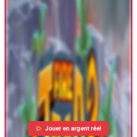
Jouer en argent réel