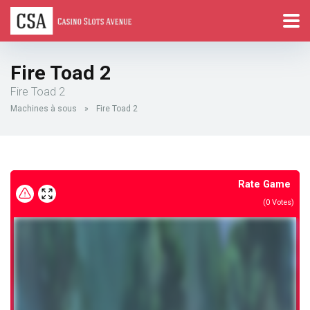
Fire Toad 2
Fire Toad 2
Machines à sous
»
Fire Toad 2
Rate Game
(
0
Votes)