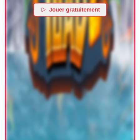
Jouer gratuitement