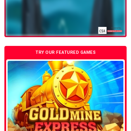
TRY OUR FEATURED GAMES