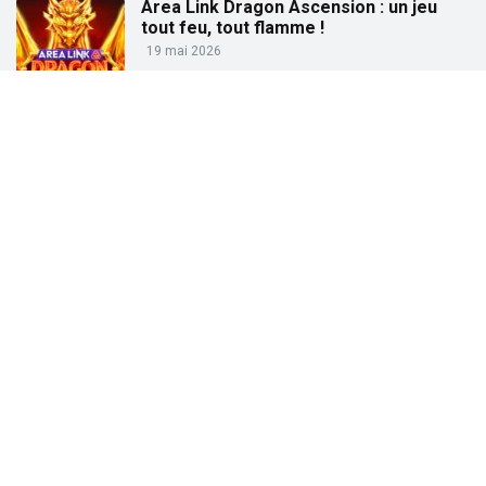
Area Link Dragon Ascension : un jeu
tout feu, tout flamme !
19 mai 2026
Partez à la pêche aux gains avec « Big
Bass Trophy Catch »
21 avril 2026
Partez à la recherche des trésors de
l’Égypte ancienne avec « Tut’s Treasure
Tower » !
25 février 2026
Partez à la conquête des dieux grecs
avec « Gates of Olympus » !
27 janvier 2026