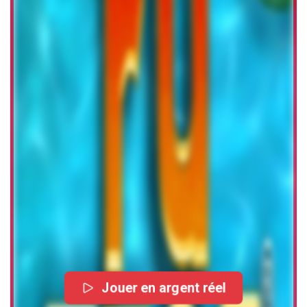
Jouer en argent réel