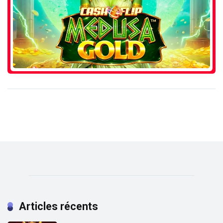
Articles récents