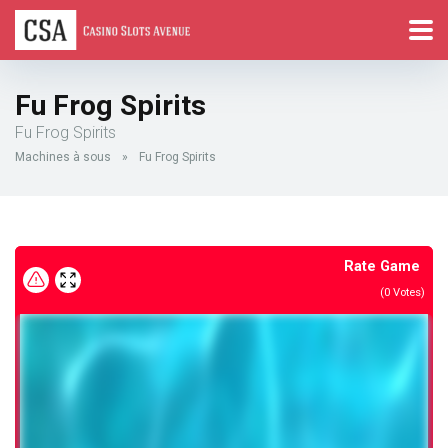
Fu Frog Spirits
Fu Frog Spirits
Machines à sous
»
Fu Frog Spirits
Rate Game
(
0
Votes)