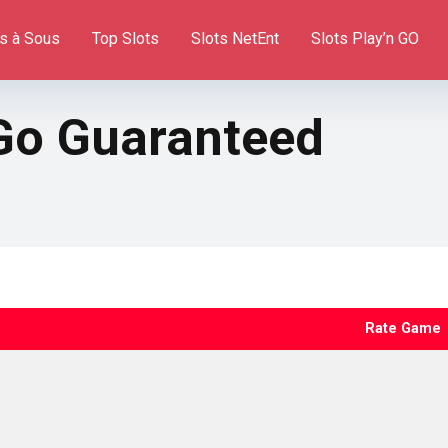
s à Sous
Top Slots
Slots NetEnt
Slots Play’n GO
Go Guaranteed
Rate Game