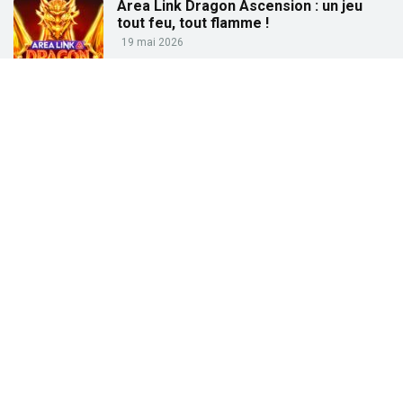
Area Link Dragon Ascension : un jeu
tout feu, tout flamme !
19 mai 2026
Partez à la pêche aux gains avec « Big
Bass Trophy Catch »
21 avril 2026
Partez à la recherche des trésors de
l’Égypte ancienne avec « Tut’s Treasure
Tower » !
25 février 2026
Partez à la conquête des dieux grecs
avec « Gates of Olympus » !
27 janvier 2026