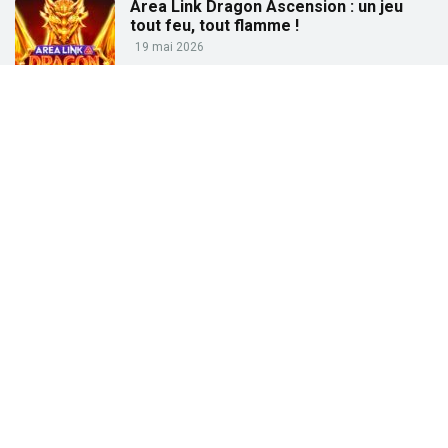
Area Link Dragon Ascension : un jeu
tout feu, tout flamme !
19 mai 2026
Partez à la pêche aux gains avec « Big
Bass Trophy Catch »
21 avril 2026
Partez à la recherche des trésors de
l’Égypte ancienne avec « Tut’s Treasure
Tower » !
25 février 2026
Partez à la conquête des dieux grecs
avec « Gates of Olympus » !
27 janvier 2026