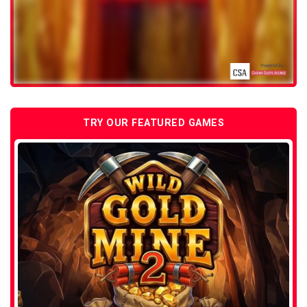
TRY OUR FEATURED GAMES