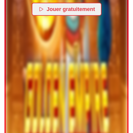
Jouer gratuitement