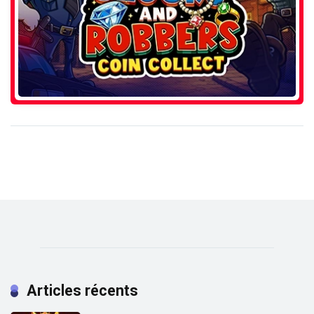
Articles récents