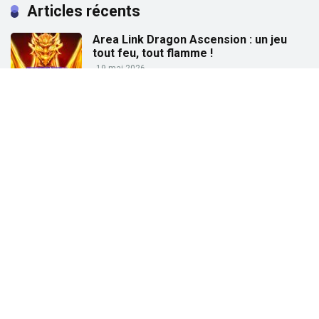
Articles récents
Area Link Dragon Ascension : un jeu
tout feu, tout flamme !
19 mai 2026
Partez à la pêche aux gains avec « Big
Bass Trophy Catch »
21 avril 2026
Partez à la recherche des trésors de
l’Égypte ancienne avec « Tut’s Treasure
Tower » !
25 février 2026
Partez à la conquête des dieux grecs
avec « Gates of Olympus » !
27 janvier 2026