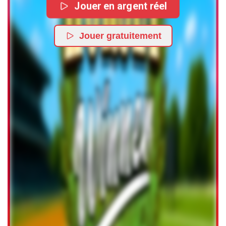
Jouer en argent réel
Jouer gratuitement