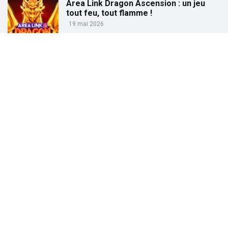
Area Link Dragon Ascension : un jeu
tout feu, tout flamme !
19 mai 2026
Partez à la pêche aux gains avec « Big
Bass Trophy Catch »
21 avril 2026
Partez à la recherche des trésors de
l’Égypte ancienne avec « Tut’s Treasure
Tower » !
25 février 2026
Partez à la conquête des dieux grecs
avec « Gates of Olympus » !
27 janvier 2026