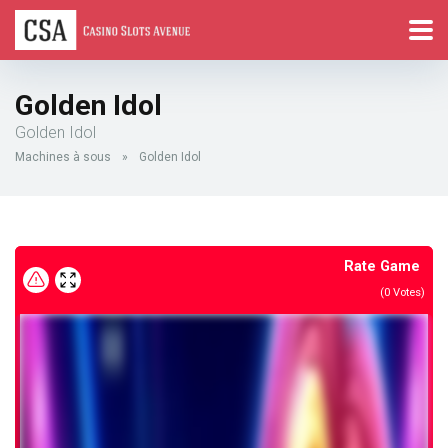
Golden Idol
Golden Idol
Machines à sous
»
Golden Idol
Rate Game
(
0
Votes)