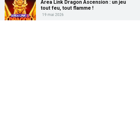
Area Link Dragon Ascension : un jeu
tout feu, tout flamme !
19 mai 2026
Partez à la pêche aux gains avec « Big
Bass Trophy Catch »
21 avril 2026
Partez à la recherche des trésors de
l’Égypte ancienne avec « Tut’s Treasure
Tower » !
25 février 2026
Partez à la conquête des dieux grecs
avec « Gates of Olympus » !
27 janvier 2026