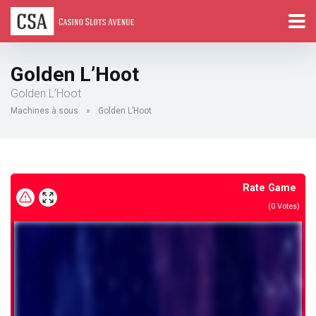
Golden L’Hoot
Golden L’Hoot
Machines à sous
»
Golden L’Hoot
Rate Game
(
0
Votes)