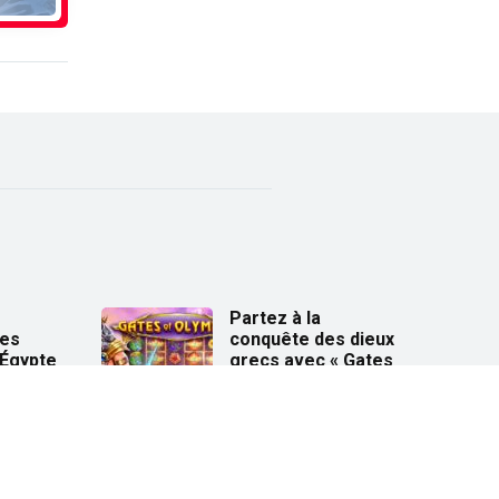
Partez à la
des
conquête des dieux
’Égypte
grecs avec « Gates
ec
of Olympus » !
sure
27 janvier 2026