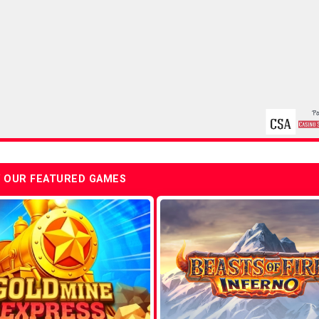
 OUR FEATURED GAMES