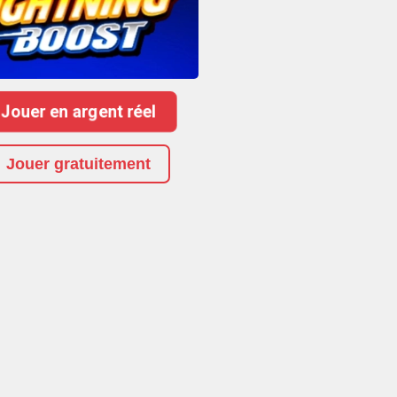
Jouer en argent réel
Jouer gratuitement