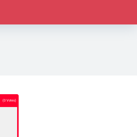
(
0
Votes)