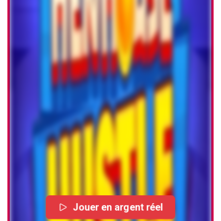
Jouer en argent réel