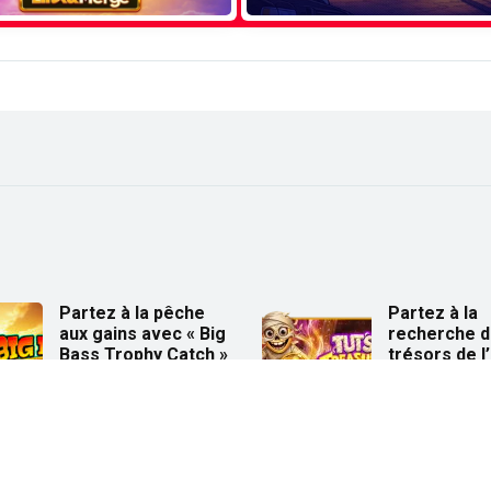
Partez à la pêche
Partez à la
aux gains avec « Big
recherche 
Bass Trophy Catch »
trésors de l
ancienne av
21 avril 2026
« Tut’s Trea
Tower » !
25 février 2026