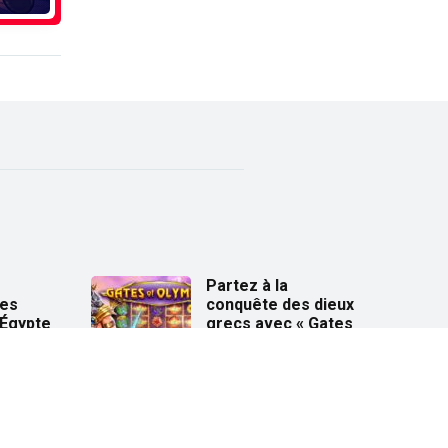
Partez à la
des
conquête des dieux
’Égypte
grecs avec « Gates
ec
of Olympus » !
sure
27 janvier 2026