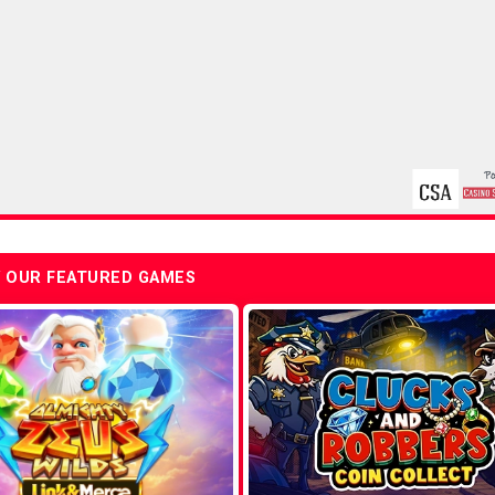
 OUR FEATURED GAMES