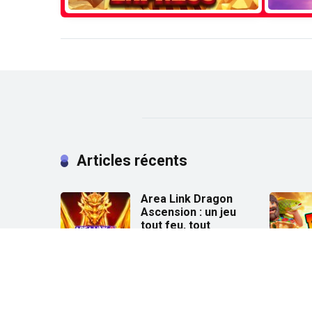
Articles récents
Area Link Dragon
Ascension : un jeu
tout feu, tout
flamme !
19 mai 2026