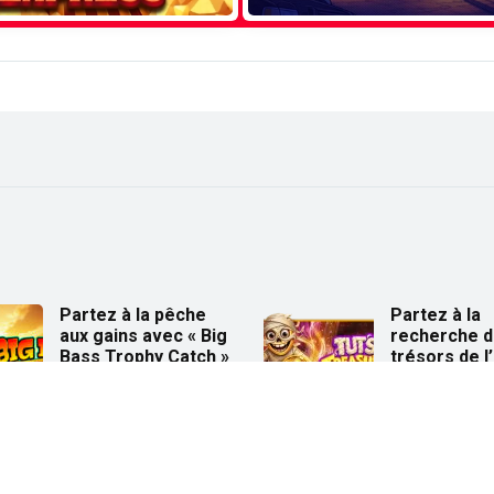
Partez à la pêche
Partez à la
aux gains avec « Big
recherche 
Bass Trophy Catch »
trésors de l
ancienne av
21 avril 2026
« Tut’s Trea
Tower » !
25 février 2026