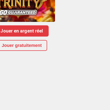
Jouer en argent réel
Jouer gratuitement