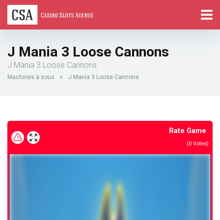
J Mania 3 Loose Cannons
J Mania 3 Loose Cannons
Machines à sous
»
J Mania 3 Loose Cannons
Rate Game
(
0
Votes)