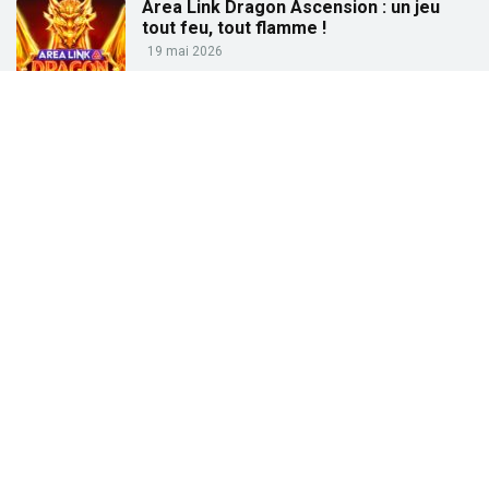
Area Link Dragon Ascension : un jeu
tout feu, tout flamme !
19 mai 2026
Partez à la pêche aux gains avec « Big
Bass Trophy Catch »
21 avril 2026
Partez à la recherche des trésors de
l’Égypte ancienne avec « Tut’s Treasure
Tower » !
25 février 2026
Partez à la conquête des dieux grecs
avec « Gates of Olympus » !
27 janvier 2026