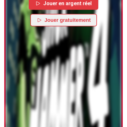
Jouer en argent réel
Jouer gratuitement