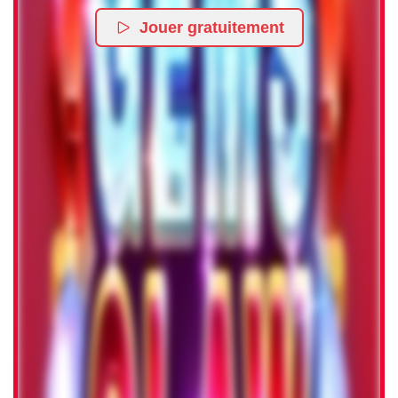
Jouer gratuitement