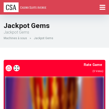
Jackpot Gems
Jackpot Gems
Machines à sous
»
Jackpot Gems
Rate Game
(
0
Votes)