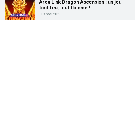
Area Link Dragon Ascension : un jeu
tout feu, tout flamme !
19 mai 2026
Partez à la pêche aux gains avec « Big
Bass Trophy Catch »
21 avril 2026
Partez à la recherche des trésors de
l’Égypte ancienne avec « Tut’s Treasure
Tower » !
25 février 2026
Partez à la conquête des dieux grecs
avec « Gates of Olympus » !
27 janvier 2026