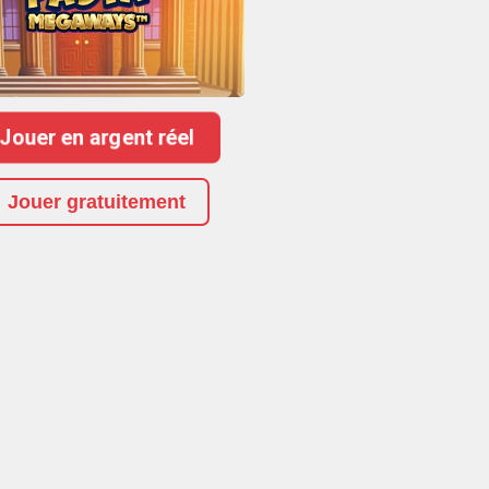
Jouer en argent réel
Jouer gratuitement