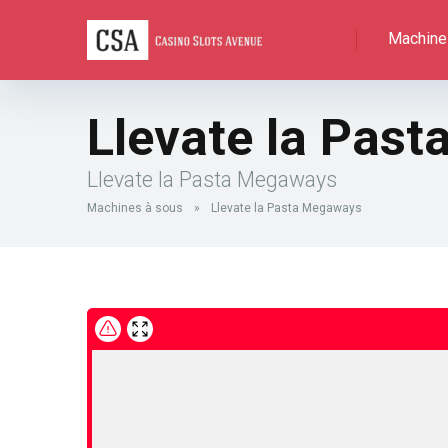
Machine
Llevate la Pas
Llevate la Pasta Megaways
Machines à sous
»
Llevate la Pasta Megaways