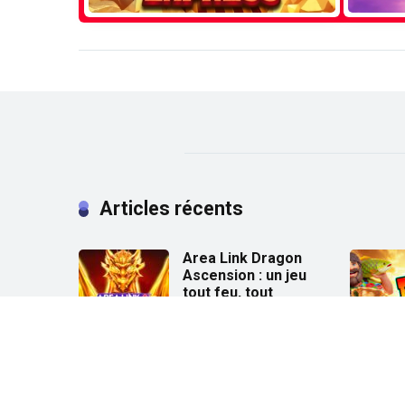
Articles récents
Area Link Dragon
Ascension : un jeu
tout feu, tout
flamme !
19 mai 2026