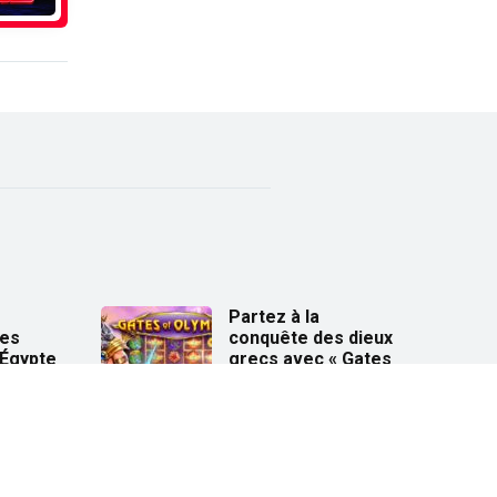
Partez à la
des
conquête des dieux
’Égypte
grecs avec « Gates
ec
of Olympus » !
sure
27 janvier 2026