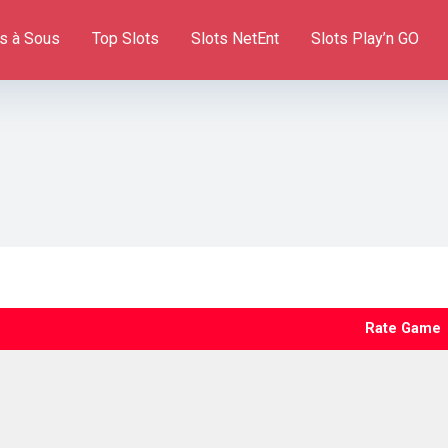
s à Sous
Top Slots
Slots NetEnt
Slots Play’n GO
Rate Game