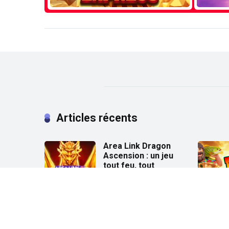
Articles récents
Area Link Dragon
Ascension : un jeu
tout feu, tout
flamme !
19 mai 2026