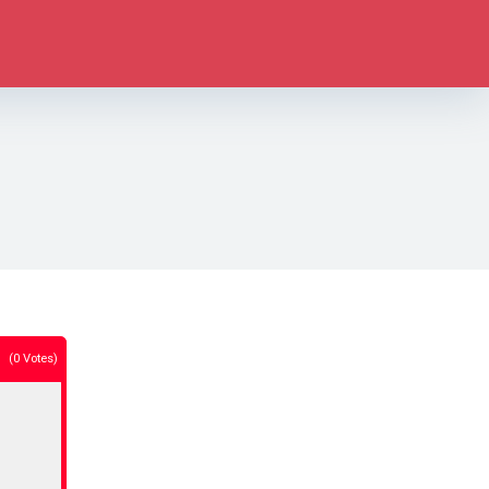
(
0
Votes)