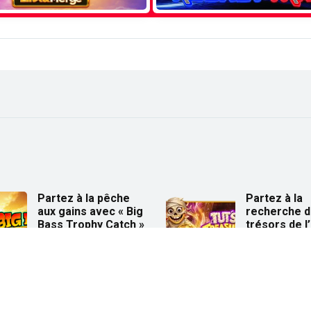
Partez à la pêche
Partez à la
aux gains avec « Big
recherche 
Bass Trophy Catch »
trésors de l
ancienne av
21 avril 2026
« Tut’s Trea
Tower » !
25 février 2026