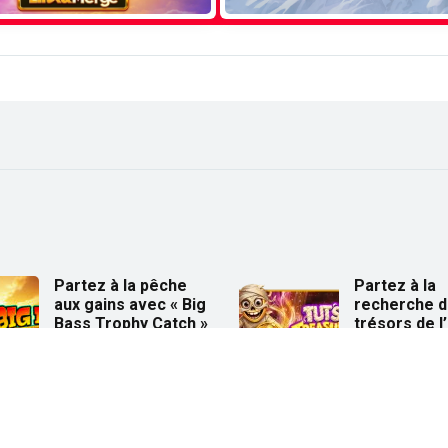
Partez à la pêche
Partez à la
aux gains avec « Big
recherche 
Bass Trophy Catch »
trésors de l
ancienne av
21 avril 2026
« Tut’s Trea
Tower » !
25 février 2026