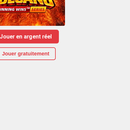
Jouer en argent réel
Jouer gratuitement