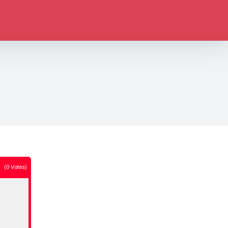
(
0
Votes)