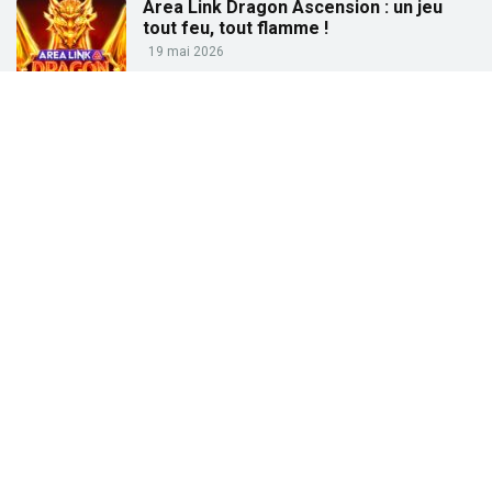
Area Link Dragon Ascension : un jeu
tout feu, tout flamme !
19 mai 2026
Partez à la pêche aux gains avec « Big
Bass Trophy Catch »
21 avril 2026
Partez à la recherche des trésors de
l’Égypte ancienne avec « Tut’s Treasure
Tower » !
25 février 2026
Partez à la conquête des dieux grecs
avec « Gates of Olympus » !
27 janvier 2026