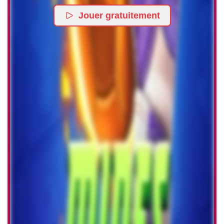
Jouer gratuitement