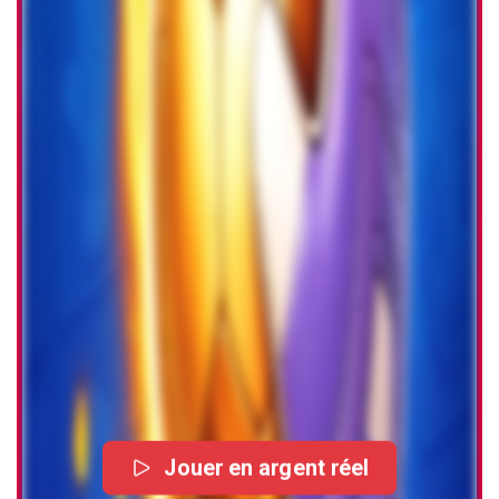
Jouer en argent réel