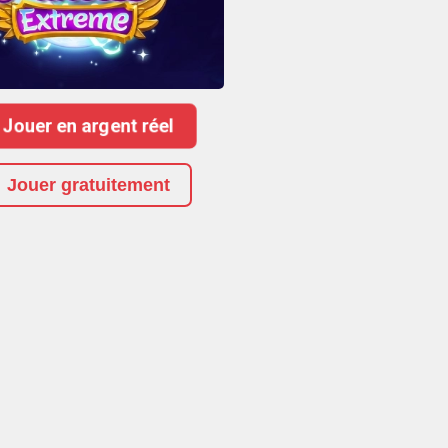
Jouer en argent réel
Jouer gratuitement