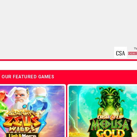
 OUR FEATURED GAMES