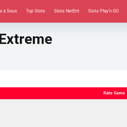
s à Sous
Top Slots
Slots NetEnt
Slots Play’n GO
 Extreme
Rate Game