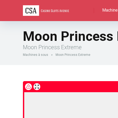
Machine
Moon Princess
Moon Princess Extreme
Machines à sous
»
Moon Princess Extreme