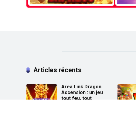
Articles récents
Area Link Dragon
Ascension : un jeu
tout feu, tout
flamme !
19 mai 2026